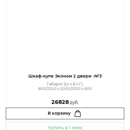
Шкаф-купе Эконом 2 двери -№3
Габарит (Ш х В х Г):
800/2200 х 2000/2500 х 600
26828
руб.
В корзину
Купить в 1 клик