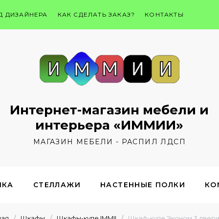
Д ДИЗАЙНЕРА
КАК СДЕЛАТЬ ЗАКАЗ?
КОНТАКТЫ
Интернет-магазин мебели и
интерьера «ИММИИ»
МАГАЗИН МЕБЕЛИ - РАСПИЛ ЛДСП
ИКА
СТЕЛЛАЖИ
НАСТЕННЫЕ ПОЛКИ
КО
ная
/
Шкафы
/
Шкафы-купе IMMII
/
Шкаф-купе Эконом 3 двери