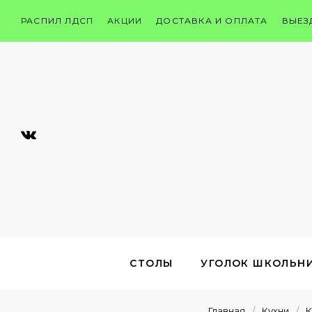
РАСПИЛ ЛДСП
АКЦИИ
ДОСТАВКА И ОПЛАТА
ВЫЕЗ
СТОЛЫ
УГОЛОК ШКОЛЬН
Главная
/
Кухни
/
К