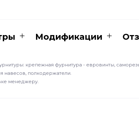
тры
Модификации
От
урнитуры: крепежная фурнитура - евровинты, саморез
ля навесов, полкодержатели.
вке менеджеру.